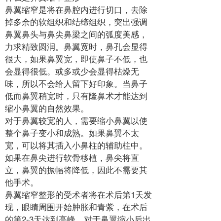
鼻翼缩窄是将在鼻腔内进行切口，去除
掉多余的软组织和结缔组织，突出强调
鼻翼鼻头与鼻尖鼻梁之间的弧度美感，
力求精致圆润。鼻翼宽时，鼻孔会显得
很大，如果鼻翼宽，即使鼻子不低，也
会显得很低。或多或少会显得枯燥无
味，所以不会给人留下好印象。当鼻子
低而鼻翼稍宽时，只有隆鼻术才能达到
缩小鼻翼的自然效果。
对于鼻翼较宽的人，需要缩小鼻翼以使
整个鼻子变小和成熟。如果鼻翼不太
宽，可以将其插入小鼻柱的辅助柱中。
如果在鼻尖进行软骨移植，鼻尖将直
立，鼻翼的振幅将降低，因此不需要其
他手术。
鼻翼缩窄整形的受术者将在术后第1天发
现，眼睛周围开始肿胀和青紫，在术后
的第2-3天达到高峰，对于鼻翼缩小后出