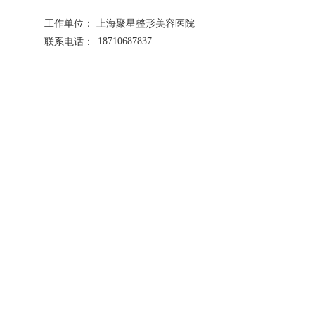
工作单位：      
上海聚星整形美容医院
18710687837 
联系电话：    
微信：leige34
咨询电话
友情链接:
优思网
优思互联
安和美阁
上海安禾美阁医疗美容「官网」
上海王晓杰院长
上海张婷医生
西安安和美阁整形
安禾美阁
上海美丽之星
聚星整形
支持
反馈
关注
数据