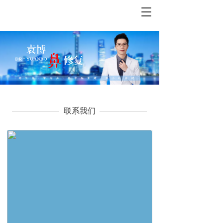
T
o
g
g
l
e
n
a
v
i
联系我们
g
a
t
i
o
n